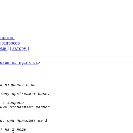
апросов
 запросов
еме ]
[ автору ]
orum на nginx.us
>
