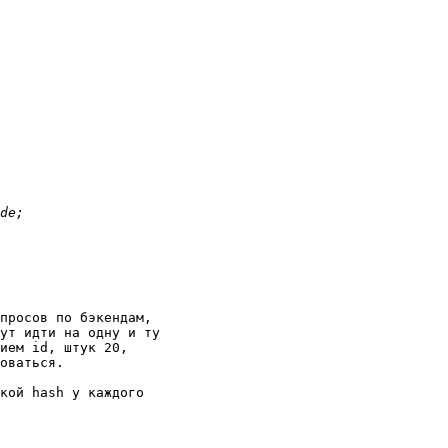
просов по бэкендам,

ут идти на одну и ту

ием id, штук 20,

оваться.

кой hash у каждого
