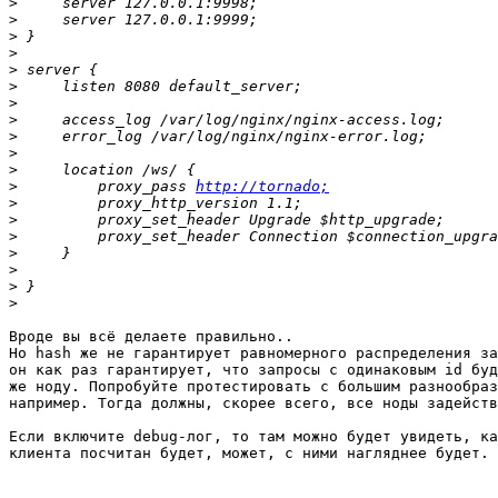
>
>
>
>
>
>
>
>
>
>
>
>
         proxy_pass 
http://tornado;
>
>
>
>
>
>
>
Вроде вы всё делаете правильно..

Но hash же не гарантирует равномерного распределения за
он как раз гарантирует, что запросы с одинаковым id буд
же ноду. Попробуйте протестировать с большим разнообраз
например. Тогда должны, скорее всего, все ноды задейств
Если включите debug-лог, то там можно будет увидеть, ка
клиента посчитан будет, может, с ними нагляднее будет.
