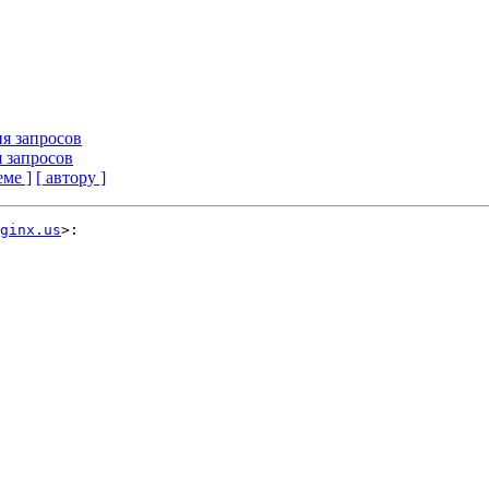
я запросов
 запросов
еме ]
[ автору ]
ginx.us
>:
