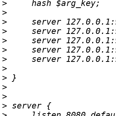
>
>
>
>
>
>
>
>
>
>
>
>
>