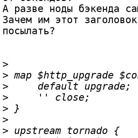
А разве ноды бэкенда са
Зачем им этот заголовок

посылать?

>
>
>
>
>
>
>