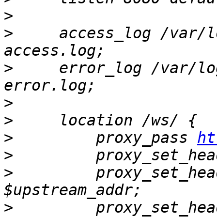
>
>
     access_log /var/l
>
     error_log /var/lo
>
>
>
         proxy_pass 
ht
>
>
         proxy_set_hea
>