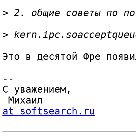
>
>
Это в десятой Фре появи
-- 

С уважением,

 Михаил               
at softsearch.ru