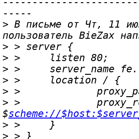
-----------------------
-----

>
 В письме от Чт, 11 ию
>
>
>
>
>
 > 		proxy
>
 > 		prox
$
scheme://$host:$server
>
>