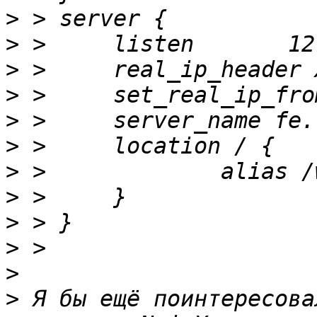
>
>
>
>
>
>
>
>
>
>
>
>
 Я бы ещё поинтересова