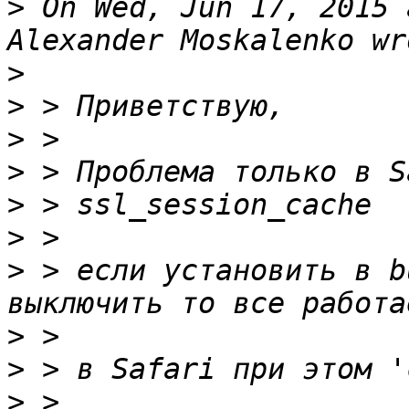
>
 On Wed, Jun 17, 2015 
>
>
>
>
>
>
>
 > если установить в b
>
>
>