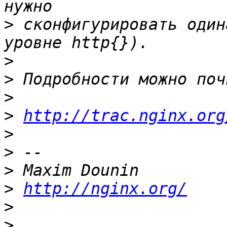
>
 сконфигурировать один
>
>
>
>
http://trac.nginx.org
>
>
>
>
http://nginx.org/
>
>