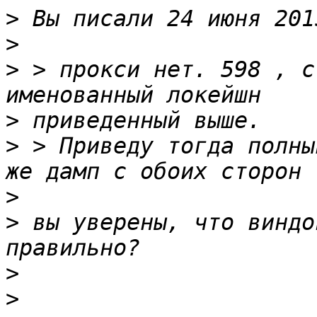
>
>
>
 > прокси нет. 598 , с
>
>
 > Приведу тогда полны
>
>
 вы уверены, что виндо
>
>