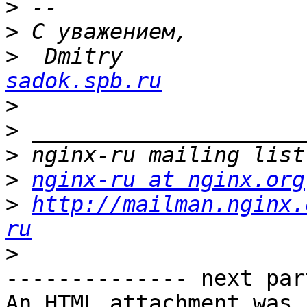
>
>
>
  Dmitry              
sadok.spb.ru
>
>
>
>
nginx-ru at nginx.org
>
http://mailman.nginx.
ru
>
-------------- next par
An HTML attachment was 