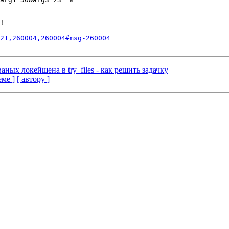
!

21,260004,260004#msg-260004
аных локейшена в try_files - как решить задачку
еме ]
[ автору ]