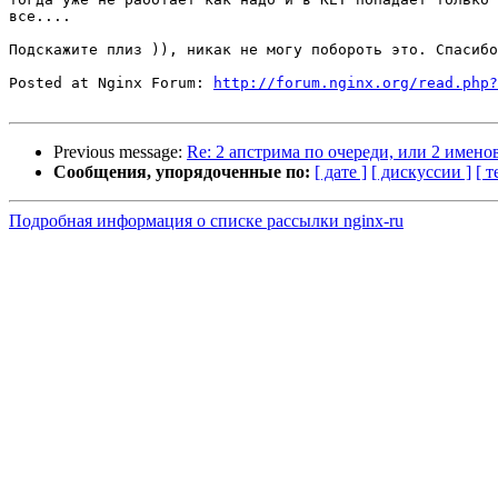
все....

Подскажите плиз )), никак не могу побороть это. Спасибо
Posted at Nginx Forum: 
http://forum.nginx.org/read.php?
Previous message:
Re: 2 апстрима по очереди, или 2 именов
Сообщения, упорядоченные по:
[ дате ]
[ дискуссии ]
[ т
Подробная информация о списке рассылки nginx-ru