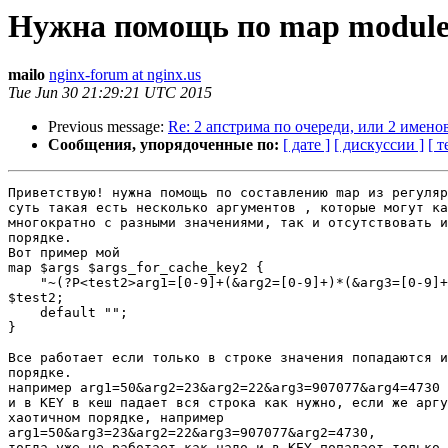
Нужна помощь по map module r
mailo
nginx-forum at nginx.us
Tue Jun 30 21:29:21 UTC 2015
Previous message:
Re: 2 апстрима по очереди, или 2 именов
Сообщения, упорядоченные по:
[ дате ]
[ дискуссии ]
[ т
Приветствую! нужна помощь по составлению map из регуляр
суть такая есть несколько аргументов , которые могут ка
многократно с разными значениями, так и отсутствовать и
порядке.

Вот пример мой 

map $args $args_for_cache_key2 {

    "~(?P<test2>arg1=[0-9]+(&arg2=[0-9]+)*(&arg3=[0-9]+)*(&arg4=[0-9]+)*)"

$test2;

    default "";

}

Все работает если только в строке значения попадаются и
порядке.

например arg1=50&arg2=23&arg2=22&arg3=907077&arg4=4730

и в KEY в кеш падает вся строка как нужно, если же аргу
хаотичном порядке, например

arg1=50&arg3=23&arg2=22&arg3=907077&arg2=4730, 

тогда уже не работает как надо и в KEY попадает только 