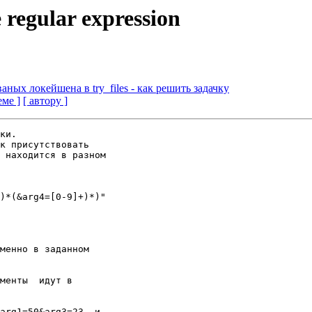
egular expression
аных локейшена в try_files - как решить задачку
еме ]
[ автору ]
ки.

к присутствовать

 находится в разном

менно в заданном

менты  идут в 

arg1=50&arg3=23  и
