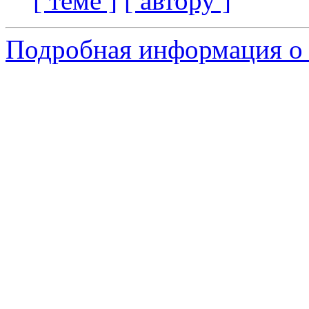
[ теме ]
[ автору ]
Подробная информация о 