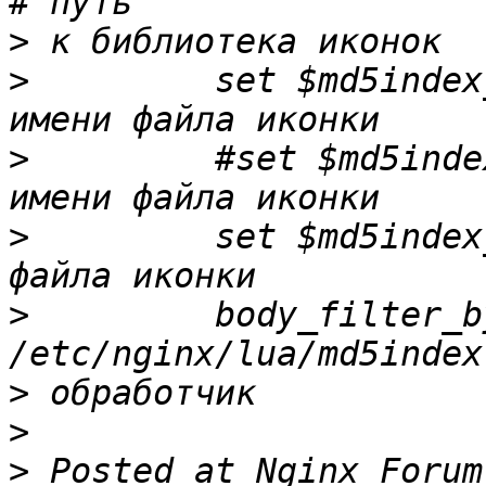
>
>
         set $md5index
>
         #set $md5inde
>
         set $md5index
>
         body_filter_b
>
>
>