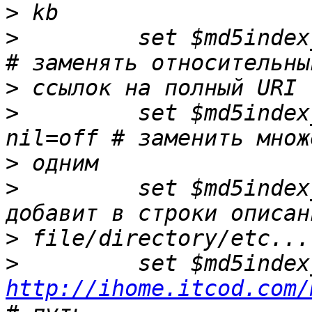
>
>
         set $md5index_
>
>
         set $md5index
>
>
         set $md5index
>
>
http://ihome.itcod.com/