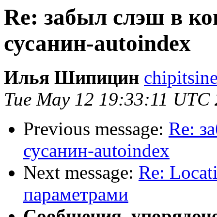
Re: забыл слэш в ко
сусанин-autoindex
Илья Шипицин
chipitsin
Tue May 12 19:33:11 UTC
Previous message:
Re: з
сусанин-autoindex
Next message:
Re: Locat
параметрами
Сообщения, упорядоч