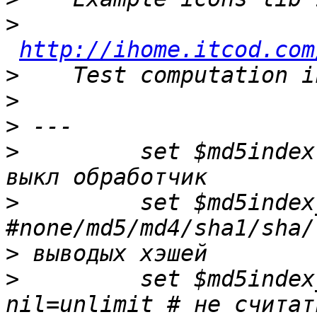
>
http://ihome.itcod.com
>
>
>
>
         set $md5index
>
         set $md5index
>
>
         set $md5index