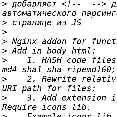
>
 добавляет <!--  --> д
>
>
>
>
>
    1. HASH code files
>
    2. Rewrite relativ
>
    3. Add extension i
>