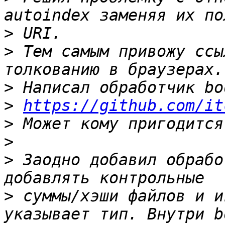
>
>
 Тем самым привожу ссы
>
>
https://github.com/it
>
>
>
 Заодно добавил обрабо
>
 суммы/хэши файлов и и