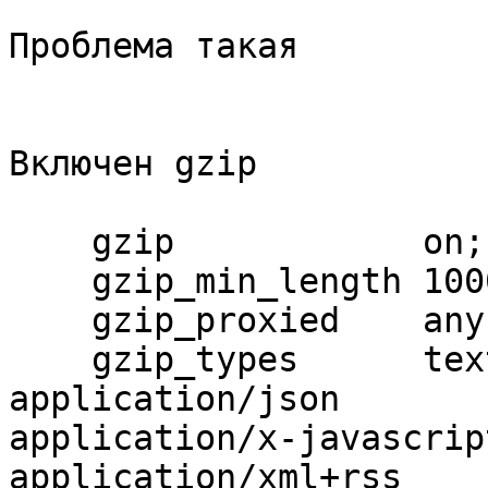
Проблема такая 

Включен gzip

    gzip            on;

    gzip_min_length 1000;

    gzip_proxied    any;

    gzip_types      text/plain text/css 
application/json

application/x-javascrip
application/xml+rss
