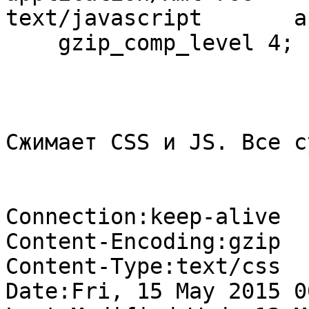
text/javascript       a
    gzip_comp_level 4;

Сжимает CSS и JS. Все су
Connection:keep-alive

Content-Encoding:gzip

Content-Type:text/css

Date:Fri, 15 May 2015 0