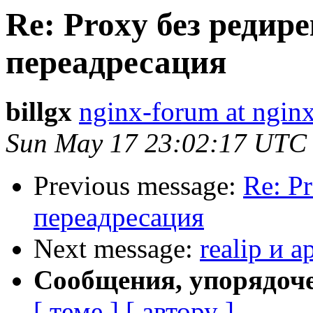
Re: Proxy без редир
переадресация
billgx
nginx-forum at nginx
Sun May 17 23:02:17 UTC
Previous message:
Re: P
переадресация
Next message:
realip и 
Сообщения, упорядоч
[ теме ]
[ автору ]