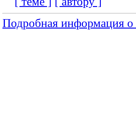
[ теме ]
[ автору ]
Подробная информация о 