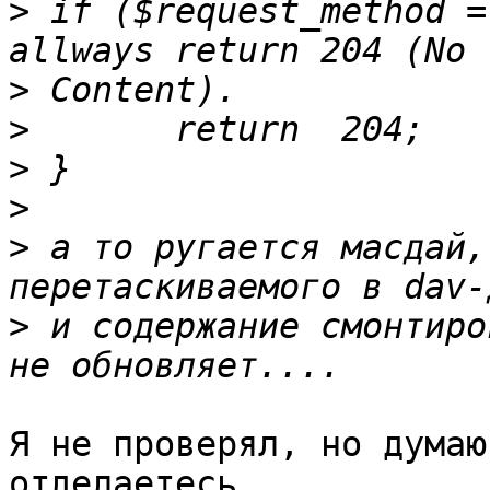
>
 if ($request_method =
>
>
>
>
>
 а то ругается масдай,
>
 и содержание смонтиро
Я не проверял, но думаю
отделаетесь.
