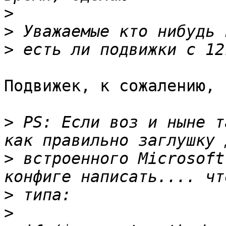
>
>
>
Подвижек, к сожалению, н
>
 PS: Если воз и ныне т
>
 встроенного Microsoft
>
>