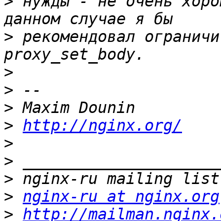
>
 нужды - не очень хоро
>
 рекомендовал ограничи
>
>
>
>
http://nginx.org/
>
>
>
>
nginx-ru at nginx.org
>
http://mailman.nginx.