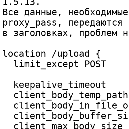
1.5.13.

Все данные, необходимые
proxy_pass, передаются 

в заголовках, проблем н
location /upload {

  limit_except POST          { deny all; }

  keepalive_timeout          300s;

  client_body_temp_path      /tmp/;

  client_body_in_file_only   on;

  client_body_buffer_size    128K;

  client_max_body_size       100M;
