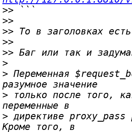
>>
>>
>>
>>
>>
>
>
 Переменная $request_b
>
 только после того, ка
>
 директиве proxy_pass р