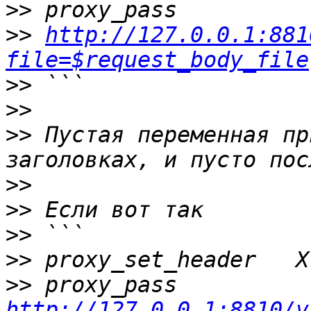
>>
>>
http://127.0.0.1:881
file=$request_body_file
>>
>>
>>
 Пустая переменная пр
>>
>>
>>
>>
>>
 proxy_pass       
http://127.0.0.1:8810/v