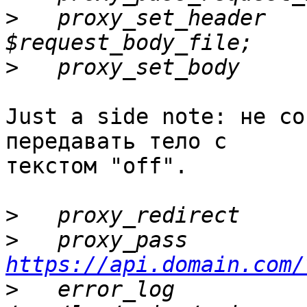
>
   proxy_set_header   
>
Just a side note: не со
передавать тело с 

текстом "off".

>
>
   proxy_pass   
https://api.domain.com/
>
   error_log                  