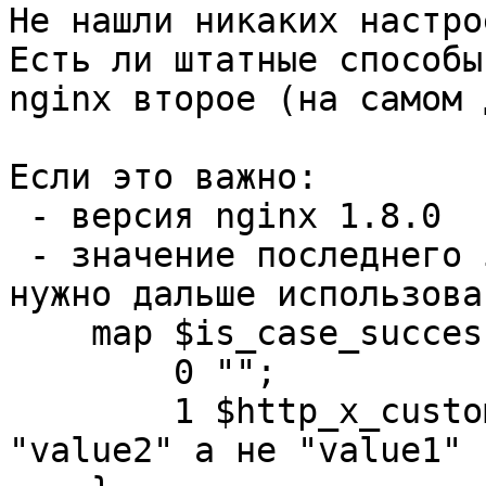
Не нашли никаких настро
Есть ли штатные способы
nginx второе (на самом 
Если это важно:

 - версия nginx 1.8.0

 - значение последнего 
нужно дальше использова
    map $is_case_succes
        0 "";

        1 $http_x_custo
"value2" а не "value1"
