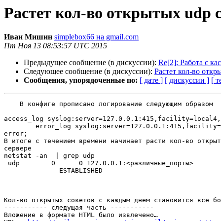
Растет кол-во открытых udp 
Иван Мишин
simplebox66 на gmail.com
Пт Ноя 13 08:53:57 UTC 2015
Предыдущее сообщение (в дискуссии):
Re[2]: Работа с 
Следующее сообщение (в дискуссии):
Растет кол-во откр
Сообщения, упорядоченные по:
[ дате ]
[ дискуссии ]
[ т
    В конфиге прописано логирование следующим образом

access_log syslog:server=127.0.0.1:415,facility=local4,
        error_log syslog:server=127.0.0.1:415,facility=local5,severity=notice

error;

В итоге с течением времени начинает расти кол-во открыт
сервере

netstat -an  | grep udp

 udp        0      0 127.0.0.1:<различные_порты>              127.0.0.1:415

              ESTABLISHED

Кол-во открытых сокетов с каждым днем становится все бо
----------- следущая часть -----------

Вложение в формате HTML было извлечено…
