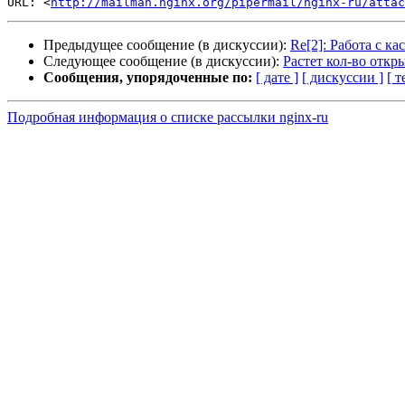
URL: <
http://mailman.nginx.org/pipermail/nginx-ru/attac
Предыдущее сообщение (в дискуссии):
Re[2]: Работа с 
Следующее сообщение (в дискуссии):
Растет кол-во откр
Сообщения, упорядоченные по:
[ дате ]
[ дискуссии ]
[ т
Подробная информация о списке рассылки nginx-ru