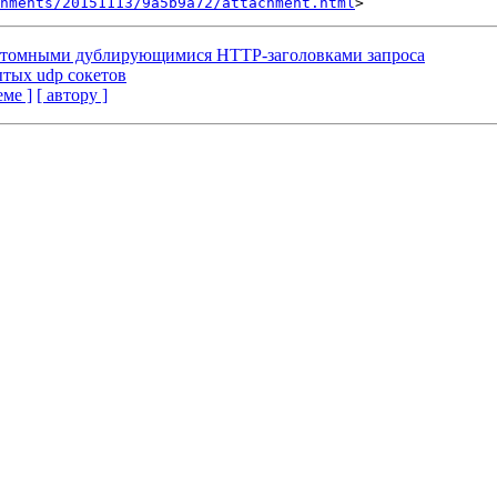
hments/20151113/9a5b9a72/attachment.html
кастомными дублирующимися HTTP-заголовками запроса
ытых udp сокетов
еме ]
[ автору ]