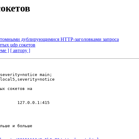
сокетов
кастомными дублирующимися HTTP-заголовками запроса
ытых udp сокетов
еме ]
[ автору ]
severity=notice main;

ых сокетов на

льше и больше
