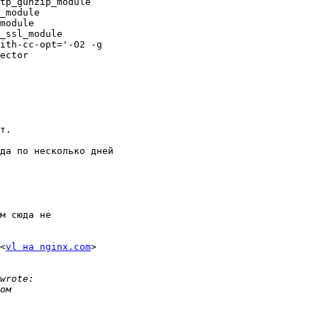
tp_gunzip_module

_module

module

_ssl_module

ith-cc-opt='-O2 -g

ector

т.

да по несколько дней

м сюда не

<
vl на nginx.com
>
