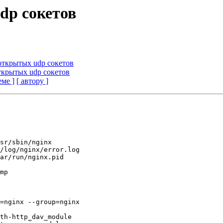
dp сокетов
 открытых udp сокетов
открытых udp сокетов
еме ]
[ автору ]
sr/sbin/nginx

/log/nginx/error.log

ar/run/nginx.pid

mp

=nginx --group=nginx

th-http_dav_module
