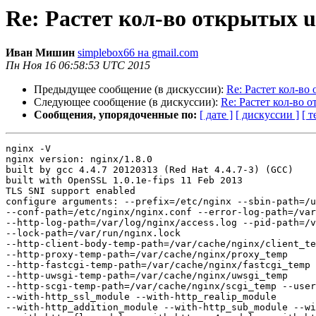
Re: Растет кол-во открытых u
Иван Мишин
simplebox66 на gmail.com
Пн Ноя 16 06:58:53 UTC 2015
Предыдущее сообщение (в дискуссии):
Re: Растет кол-во
Следующее сообщение (в дискуссии):
Re: Растет кол-во 
Сообщения, упорядоченные по:
[ дате ]
[ дискуссии ]
[ т
nginx -V

nginx version: nginx/1.8.0

built by gcc 4.4.7 20120313 (Red Hat 4.4.7-3) (GCC)

built with OpenSSL 1.0.1e-fips 11 Feb 2013

TLS SNI support enabled

configure arguments: --prefix=/etc/nginx --sbin-path=/u
--conf-path=/etc/nginx/nginx.conf --error-log-path=/var
--http-log-path=/var/log/nginx/access.log --pid-path=/v
--lock-path=/var/run/nginx.lock

--http-client-body-temp-path=/var/cache/nginx/client_te
--http-proxy-temp-path=/var/cache/nginx/proxy_temp

--http-fastcgi-temp-path=/var/cache/nginx/fastcgi_temp

--http-uwsgi-temp-path=/var/cache/nginx/uwsgi_temp

--http-scgi-temp-path=/var/cache/nginx/scgi_temp --user
--with-http_ssl_module --with-http_realip_module

--with-http_addition_module --with-http_sub_module --wi