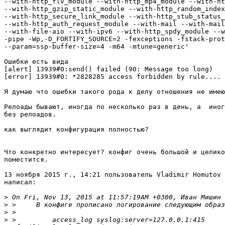
--with-http_flv_module --with-http_mp4_module --with-ht
--with-http_gzip_static_module --with-http_random_index
--with-http_secure_link_module --with-http_stub_status_
--with-http_auth_request_module --with-mail --with-mail
--with-file-aio --with-ipv6 --with-http_spdy_module --w
-pipe -Wp,-D_FORTIFY_SOURCE=2 -fexceptions -fstack-prot
--param=ssp-buffer-size=4 -m64 -mtune=generic'

Ошибки есть вида

[alert] 13939#0:send() failed (90: Message too long)

[error] 13939#0: *2828285 access forbidden by rule....

Я думаю что ошибки такого рода к делу отношения не имею
Релоады бывают, иногда по несколько раз в день, а  иног
без релоадов.

как выглядит конфигурация полностью?

Что конкретно интересует? конфиг очень большой и целико
поместится.

13 ноября 2015 г., 14:21 пользователь Vladimir Homutov 
написал:

>
>
>
>