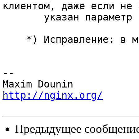
клиентом, даже если не б
       указан параметр http2 директивы listen.

    *) Исправление: в модуле ngx_http_v2_module.

-- 

http://nginx.org/
Предыдущее сообщение 