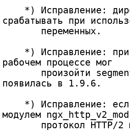
    *) Исправление: директива expires могла не 
срабатывать при использ
       переменных.

    *) Исправление: при использовании HTTP/2 в 
рабочем процессе мог

       произойти segmentation fault; ошибка 
появилась в 1.9.6.

    *) Исправление: если nginx был собран с 
модулем ngx_http_v2_modu
       протокол HTTP/2 мог быть использован 