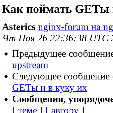
Как поймать GETы и
Asterics
nginx-forum на ng
Чт Ноя 26 22:36:38 UTC 
Предыдущее сообщение 
upstream
Следующее сообщение (
GETы и в куку их
Сообщения, упорядоч
[ теме ]
[ автору ]