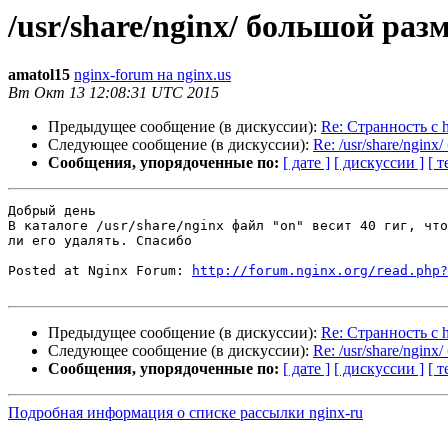
/usr/share/nginx/ большой раз
amatol15
nginx-forum на nginx.us
Вт Окт 13 12:08:31 UTC 2015
Предыдущее сообщение (в дискуссии):
Re: Странность с 
Следующее сообщение (в дискуссии):
Re: /usr/share/ngin
Сообщения, упорядоченные по:
[ дате ]
[ дискуссии ]
[ т
Добрый день

В каталоге /usr/share/nginx файл "on" весит 40 гиг, что
ли его удалять. Спасибо

Posted at Nginx Forum: 
http://forum.nginx.org/read.php?
Предыдущее сообщение (в дискуссии):
Re: Странность с 
Следующее сообщение (в дискуссии):
Re: /usr/share/ngin
Сообщения, упорядоченные по:
[ дате ]
[ дискуссии ]
[ т
Подробная информация о списке рассылки nginx-ru