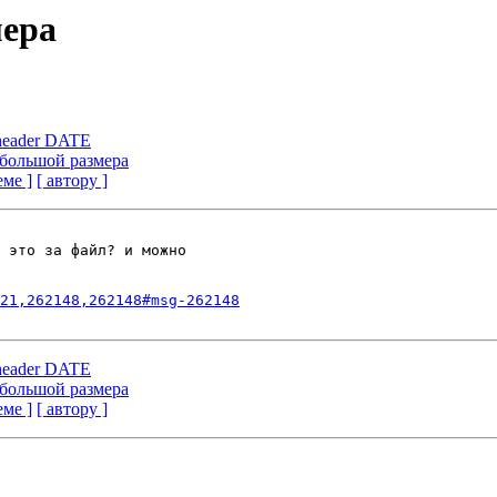
мера
header DATE
x/ большой размера
еме ]
[ автору ]
 это за файл? и можно

21,262148,262148#msg-262148
header DATE
x/ большой размера
еме ]
[ автору ]