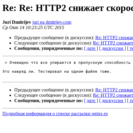
Re: Re: HTTP2 снижает скоро
Juri Dmitrijev
juri на dmitrijev.com
Ср Окт 14 10:23:25 UTC 2015
Предыдущее сообщение (в дискуссии):
Re: HTTP2 снижае
Следующее сообщение (в дискуссии):
Re: HTTP2 снижает 
Сообщения, упорядоченные по:
[ дате ]
[ дискуссии ]
[ т
 > Очевидно что все упирается в пропускную способность канала

Это навряд ли. Тестировал на одном файле тоже.

Предыдущее сообщение (в дискуссии):
Re: HTTP2 снижае
Следующее сообщение (в дискуссии):
Re: HTTP2 снижает 
Сообщения, упорядоченные по:
[ дате ]
[ дискуссии ]
[ т
Подробная информация о списке рассылки nginx-ru