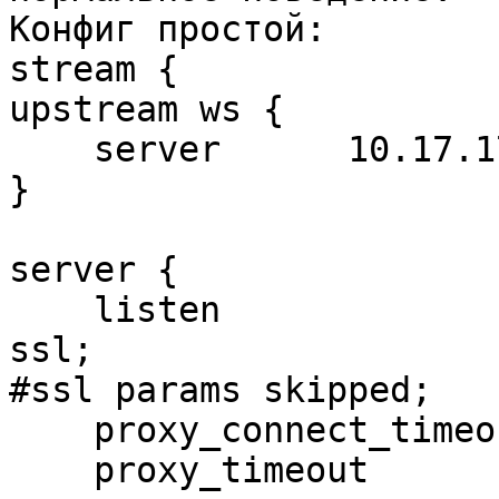
Конфиг простой:

stream {

upstream ws {

    server      10.17.17.38:5003;

}

server {

    listen                      15.15.72.198:443 
ssl;

#ssl params skipped;

    proxy_connect_timeout       30s;

    proxy_timeout               3600s;
