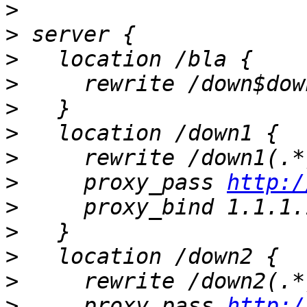
>
>
>
>
>
>
>
>
     proxy_pass 
http:/
>
>
>
>
>
     proxy_pass 
http:/