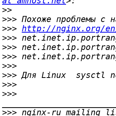
at amhost.net
>>
>>>
>>>
http://nginx.org/en
>>>
>>>
>>>
>>>
>>>
>>>
>>>
>>>