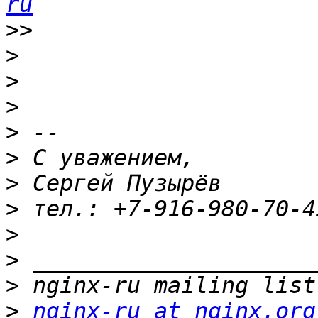
ru
>>
>
>
>
>
>
>
>
>
>
>
>
nginx-ru at nginx.org