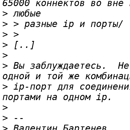
>
>
>
>
>
>
 Вы заблуждаетесь.  Не
>
 ip-порт для соединени
>
>
>