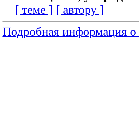
[ теме ]
[ автору ]
Подробная информация о 