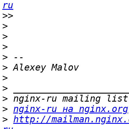
ru
>>
>
>
>
>
>
>
>
>
>
nginx-ru на nginx.org
>
http://mailman.nginx.