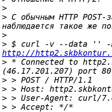
>
>
 С обычным HTTP POST-з
>
>
http://http2.skbkontur.
>
 * Connected to http2.
>
>
>
>