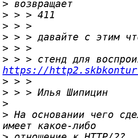
>
>
>
>
>
>
https://http2.skbkontur
>
>
>
>
 На основании чего сде
>