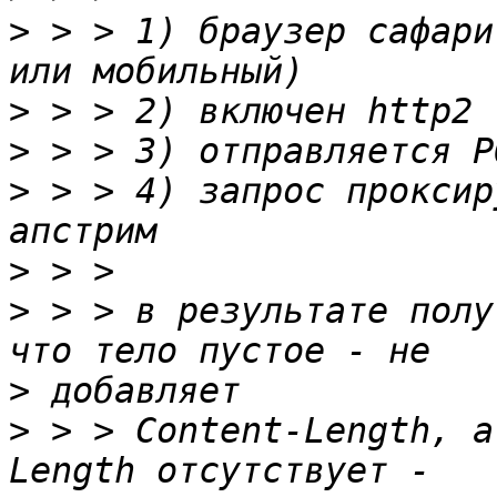
>
 > > 1) браузер сафари
>
>
>
 > > 4) запрос проксир
>
>
 > > в результате полу
>
>
 > > Content-Length, а