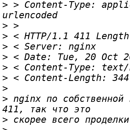
>
 > Content-Type: appli
>
>
>
>
>
>
>
>
 nginx по собственной 
>