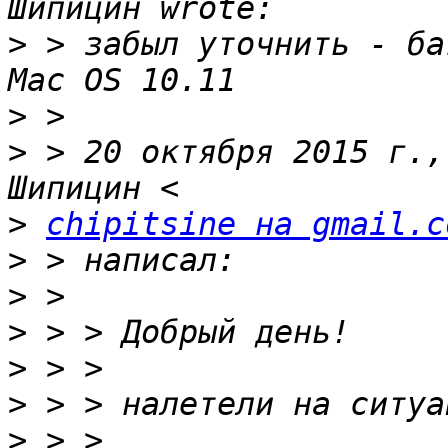
>
 > забыл уточнить - ба
>
>
 > 20 октября 2015 г.,
>
chipitsine на gmail.c
>
>
>
>
>
>