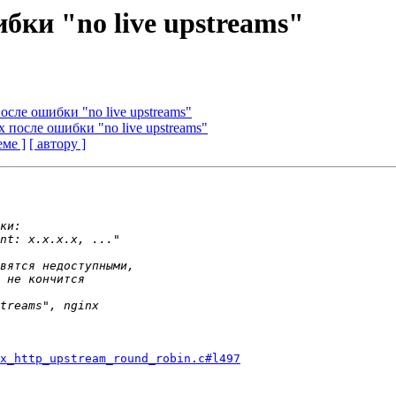
бки "no live upstreams"
осле ошибки "no live upstreams"
x после ошибки "no live upstreams"
еме ]
[ автору ]
gx_http_upstream_round_robin.c#l497