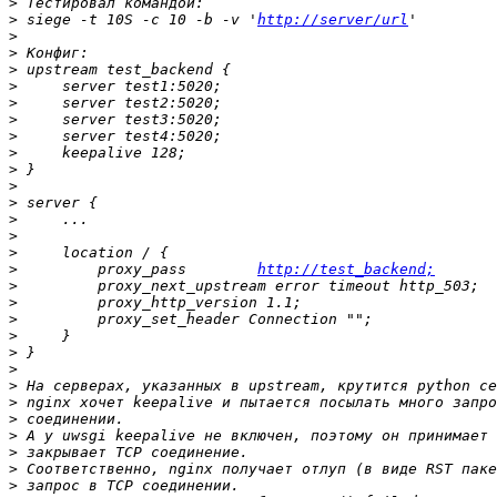
>
>
 siege -t 10S -c 10 -b -v '
http://server/url
>
>
>
>
>
>
>
>
>
>
>
>
>
>
>
         proxy_pass        
http://test_backend;
>
>
>
>
>
>
>
>
>
>
>
>
>