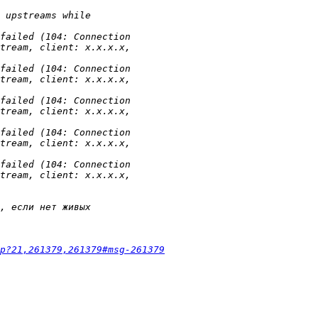
p?21,261379,261379#msg-261379