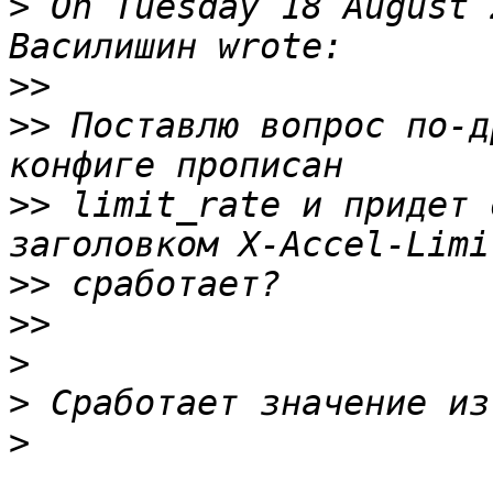
>
 On Tuesday 18 August 
>>
>>
 Поставлю вопрос по-д
>>
 limit_rate и придет 
>>
>>
>
>
>