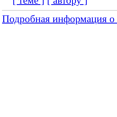
[ теме ]
[ автору ]
Подробная информация о 