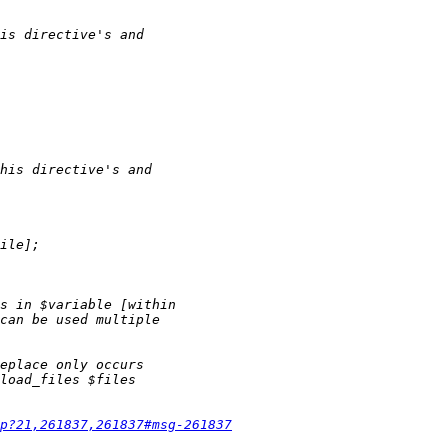
p?21,261837,261837#msg-261837