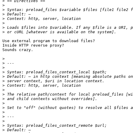
>
>
>
>
>
>
>
>
Use external program to download files?

Inside HTTP reverse proxy?

Sounds crazy.

>
>
>
>
>
>
>
>
>
>
>
>
>
>
>
>
>