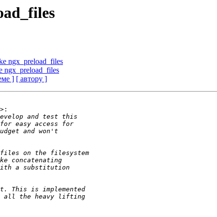
ad_files
ke ngx_preload_files
e ngx_preload_files
еме ]
[ автору ]
>:
