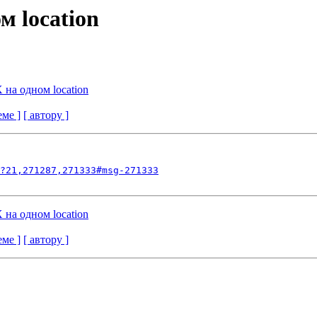
м location
на одном location
еме ]
[ автору ]
?21,271287,271333#msg-271333
на одном location
еме ]
[ автору ]