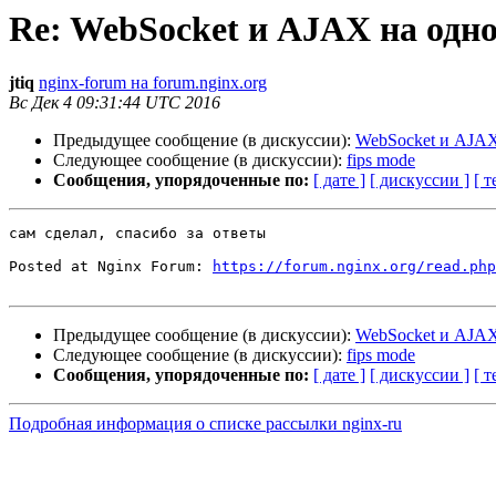
Re: WebSocket и AJAX на одно
jtiq
nginx-forum на forum.nginx.org
Вс Дек 4 09:31:44 UTC 2016
Предыдущее сообщение (в дискуссии):
WebSocket и AJAX 
Следующее сообщение (в дискуссии):
fips mode
Сообщения, упорядоченные по:
[ дате ]
[ дискуссии ]
[ т
сам сделал, спасибо за ответы

Posted at Nginx Forum: 
https://forum.nginx.org/read.php
Предыдущее сообщение (в дискуссии):
WebSocket и AJAX 
Следующее сообщение (в дискуссии):
fips mode
Сообщения, упорядоченные по:
[ дате ]
[ дискуссии ]
[ т
Подробная информация о списке рассылки nginx-ru