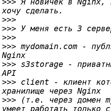
>>>
 Я новичёк в Nginx, 
>>>
>>>
>>>
>>>
 mydomain.com - публ
>>>
 s3storage - приватн
>>>
 client - клиент кот
>>>
 (т.е. через домен m