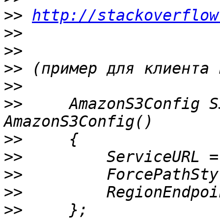
>>
http://stackoverflow
>>
>>
>>
>>
>>
     AmazonS3Config S
>>
>>
>>
>>
>>