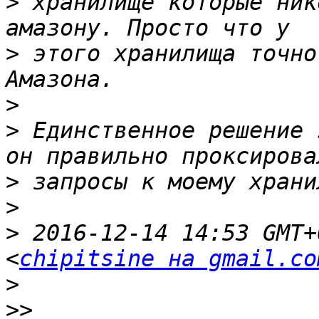
>
 хранилище которые ник
>
 этого хранилища точно
>
>
 Единственное решение 
>
>
>
 2016-12-14 14:53 GMT+
<
chipitsine на gmail.co
>
>>