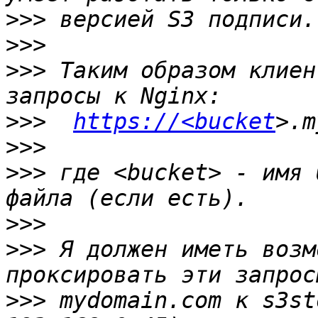
>>>
>>>
>>>
 Таким образом клиен
>>>
https://<bucket
>>>
>>>
 где <bucket> - имя 
>>>
>>>
 Я должен иметь возм
>>>
 mydomain.com к s3st