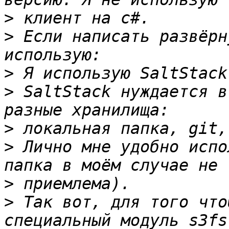
>
>
 Если написать развёрн
>
>
 SaltStack нуждается в
>
>
 Лично мне удобно испо
>
>
 Так вот, для того что