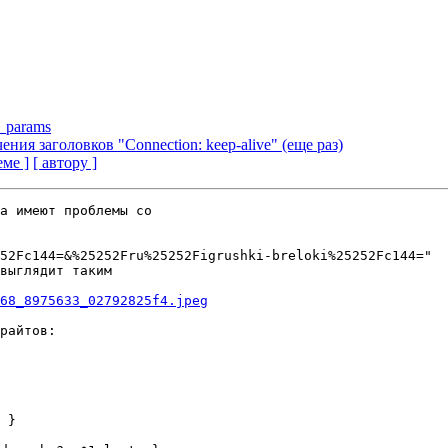
i_params
ения заголовков "Connection: keep-alive" (еще раз)
еме ]
[ автору ]
а имеют проблемы со

52Fc144=&%25252Fru%25252Figrushki-breloki%25252Fc144="

выглядит таким

68_8975633_02792825f4.jpeg
райтов:
