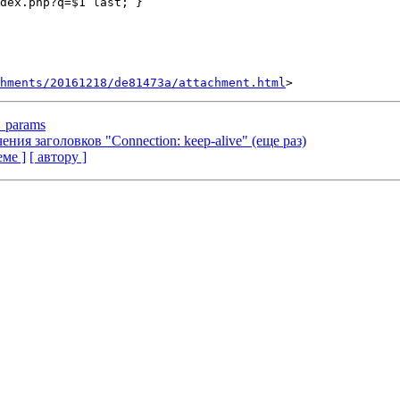
hments/20161218/de81473a/attachment.html
i_params
ения заголовков "Connection: keep-alive" (еще раз)
еме ]
[ автору ]