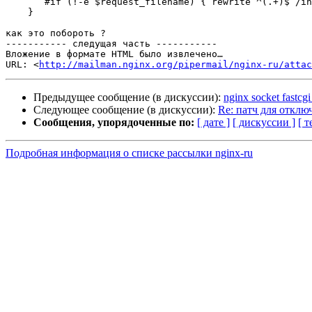
       #if (!-e $request_filename) { rewrite ^(.+)$ /index.php?q=$1 last; }

    }

как это побороть ?

----------- следущая часть -----------

Вложение в формате HTML было извлечено…

URL: <
http://mailman.nginx.org/pipermail/nginx-ru/attac
Предыдущее сообщение (в дискуссии):
nginx socket fastcg
Следующее сообщение (в дискуссии):
Re: патч для отключ
Сообщения, упорядоченные по:
[ дате ]
[ дискуссии ]
[ т
Подробная информация о списке рассылки nginx-ru