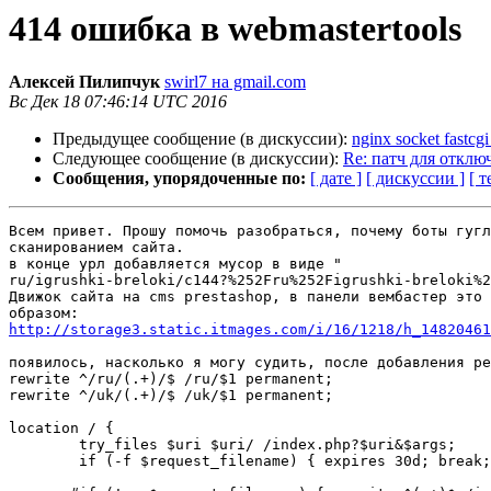
414 ошибка в webmastertools
Алексей Пилипчук
swirl7 на gmail.com
Вс Дек 18 07:46:14 UTC 2016
Предыдущее сообщение (в дискуссии):
nginx socket fastcg
Следующее сообщение (в дискуссии):
Re: патч для отключ
Сообщения, упорядоченные по:
[ дате ]
[ дискуссии ]
[ т
Всем привет. Прошу помочь разобраться, почему боты гугл
сканированием сайта.

в конце урл добавляется мусор в виде "

ru/igrushki-breloki/c144?%252Fru%252Figrushki-breloki%2
Движок сайта на cms prestashop, в панели вембастер это 
http://storage3.static.itmages.com/i/16/1218/h_14820461
появилось, насколько я могу судить, после добавления ре
rewrite ^/ru/(.+)/$ /ru/$1 permanent;

rewrite ^/uk/(.+)/$ /uk/$1 permanent;

location / {

        try_files $uri $uri/ /index.php?$uri&$args;

        if (-f $request_filename) { expires 30d; break; }
