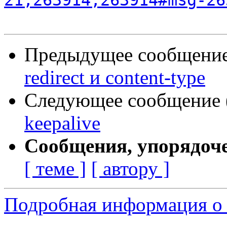
21,263914,263914#msg-26
Предыдущее сообщение 
redirect и content-type
Следующее сообщение (
keepalive
Сообщения, упорядоч
[ теме ]
[ автору ]
Подробная информация о 