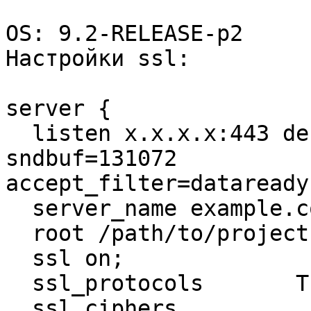
OS: 9.2-RELEASE-p2

Настройки ssl:

server {

  listen x.x.x.x:443 default rcvbuf=32768 
sndbuf=131072

accept_filter=dataready
  server_name example.com;

  root /path/to/project;

  ssl on;

  ssl_protocols       TLSv1 TLSv1.1 TLSv1.2 SSLv3;

  ssl_ciphers
