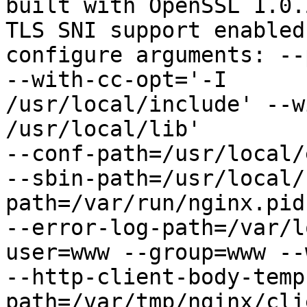
built with OpenSSL 1.0.
TLS SNI support enabled

configure arguments: --
--with-cc-opt='-I

/usr/local/include' --w
/usr/local/lib'

--conf-path=/usr/local/
--sbin-path=/usr/local/
path=/var/run/nginx.pid

--error-log-path=/var/l
user=www --group=www --
--http-client-body-temp
path=/var/tmp/nginx/cli