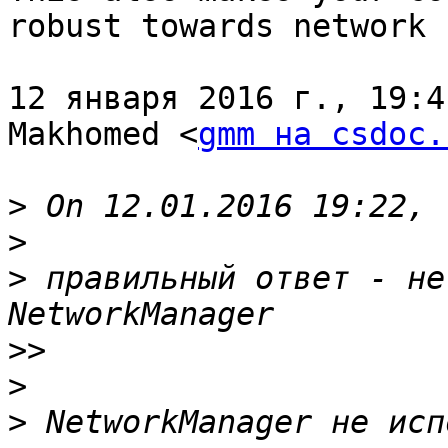
robust towards network 
12 января 2016 г., 19:4
Makhomed <
gmm на csdoc.
>
>
>
 правильный ответ - не
>>
>
>