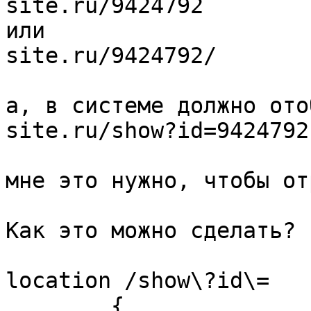
site.ru/9424792

или

site.ru/9424792/

а, в системе должно ото
site.ru/show?id=9424792 
мне это нужно, чтобы от
Как это можно сделать? 

location /show\?id\=

        {
