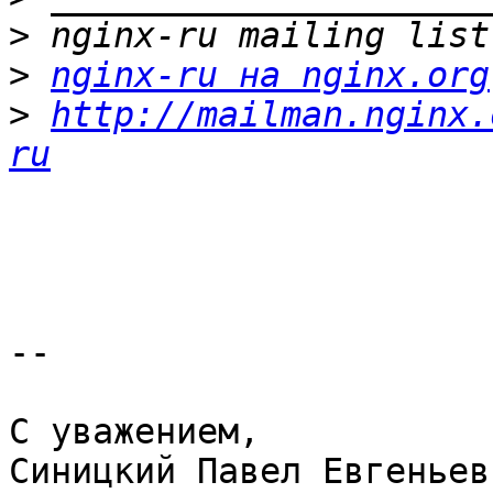
>
>
nginx-ru на nginx.org
>
http://mailman.nginx.
ru
-- 

С уважением,

Синицкий Павел Евгеньеви