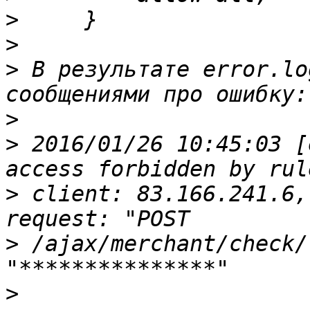
>
>
>
 В результате error.lo
>
>
 2016/01/26 10:45:03 [
>
 client: 83.166.241.6,
>
 /ajax/merchant/check/
>