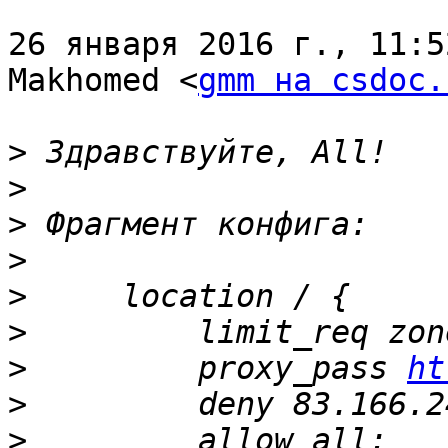
26 января 2016 г., 11:5
Makhomed <
gmm на csdoc.
>
>
>
>
>
>
>
         proxy_pass 
ht
>
>