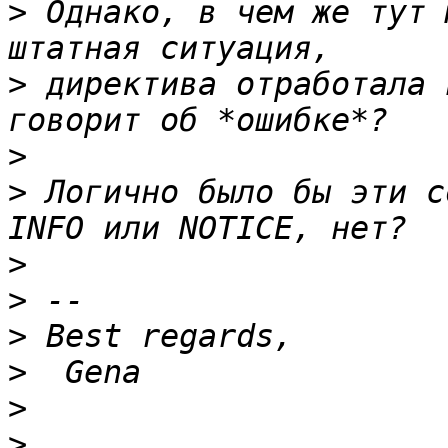
>
 Однако, в чем же тут 
>
 директива отработала 
>
>
 Логично было бы эти с
>
>
>
>
>
>