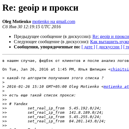
Re: geoip и прокси
Oleg Motienko
motienko на gmail.com
Сб Янв 30 12:19:15 UTC 2016
Предыдущее сообщение (в дискуссии):
Re: geoip и прокси
Следующее сообщение (в дискуссии):
Как вытащить нужны
Сообщения, упорядоченные по:
[ дате ]
[ дискуссии ]
[ т
в нашем случае, фидбэк от клиентов и после анализ логов

On Tue, Jan 26, 2016 at 1:45 PM, Илья Шипицин <
chipitsi
>
>
>
 2016-01-26 15:10 GMT+05:00 Oleg Motienko <
motienko at
>
>>
>>
>>
>>
>>
>>
>>
>>