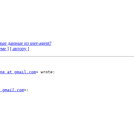
е данные из user-agent?
еме ]
[ автору ]
ne at gmail.com
> wrote:

 gmail.com