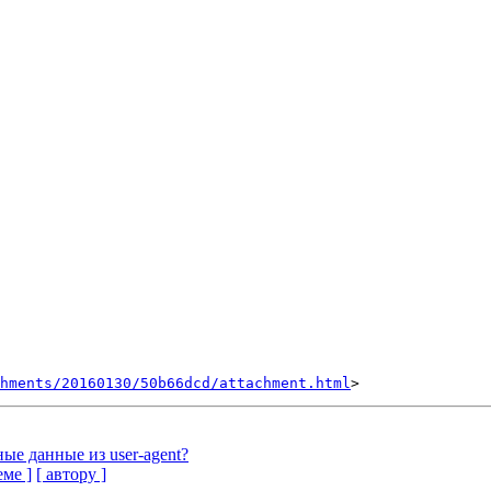
hments/20160130/50b66dcd/attachment.html
е данные из user-agent?
еме ]
[ автору ]