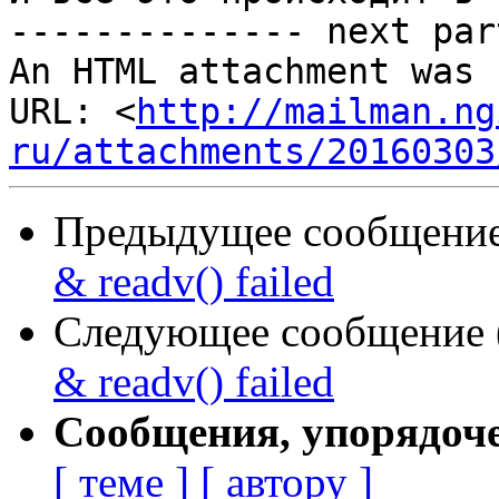
-------------- next par
An HTML attachment was 
URL: <
http://mailman.ng
ru/attachments/20160303
Предыдущее сообщение 
& readv() failed
Следующее сообщение (
& readv() failed
Сообщения, упорядоч
[ теме ]
[ автору ]