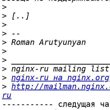
>
>
>
>
>
>
>
>
>
nginx-ru на nginx.org
>
http://mailman.nginx.
ru
----------- следущая ча