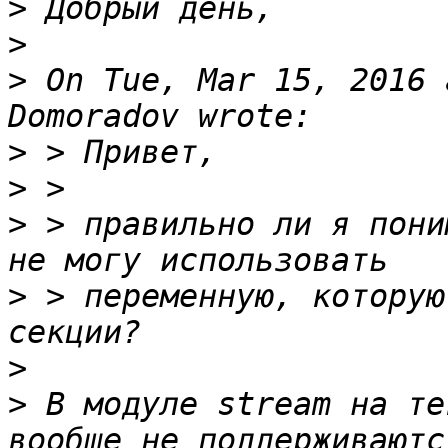
>
>
>
 On Tue, Mar 15, 2016 
>
>
>
 > правильно ли я пони
>
 > переменную, которую
>
>
 В модуле stream на те