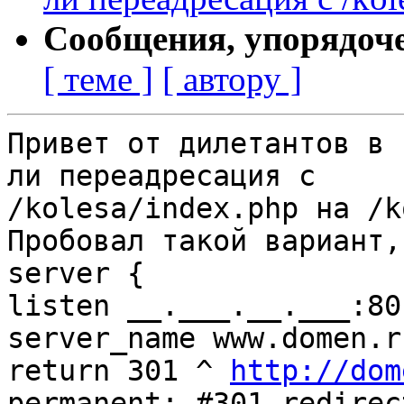
Сообщения, упорядоч
[ теме ]
[ автору ]
Привет от дилетантов в 
ли переадресация с

/kolesa/index.php на /k
Пробовал такой вариант,
server {

listen __.___.__.___:80;
server_name www.domen.r
return 301 ^ 
http://dom
permanent; #301 redirect