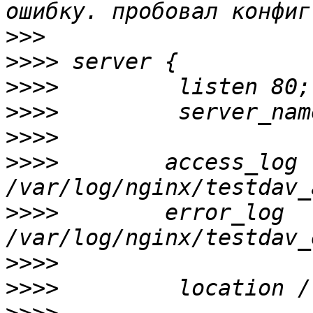
>>>
>>>>
>>>>
>>>>
>>>>
>>>>
        access_log 
>>>>
        error_log 
>>>>
>>>>