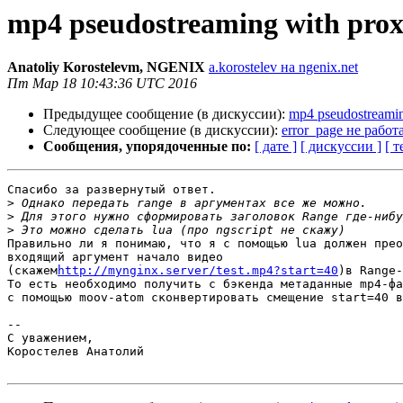
mp4 pseudostreaming with proxy
Anatoliy Korostelevm, NGENIX
a.korostelev на ngenix.net
Пт Мар 18 10:43:36 UTC 2016
Предыдущее сообщение (в дискуссии):
mp4 pseudostreamin
Следующее сообщение (в дискуссии):
error_page не работ
Сообщения, упорядоченные по:
[ дате ]
[ дискуссии ]
[ т
Спасибо за развернутый ответ.

>
>
>
Правильно ли я понимаю, что я с помощью lua должен прео
входящий аргумент начало видео 

(скажем
http://mynginx.server/test.mp4?start=40
)в Range-
То есть необходимо получить с бэкенда метаданные mp4-фа
с помощью moov-atom сконвертировать смещение start=40 в
-- 

С уважением,

Коростелев Анатолий
