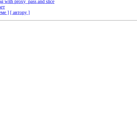
g with proxy_pass and slice
ает
еме ]
[ автору ]