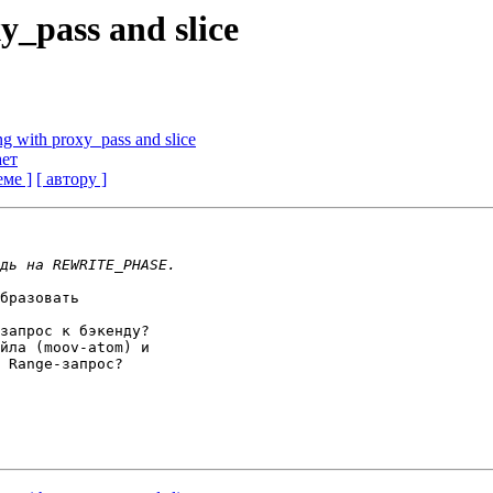
_pass and slice
g with proxy_pass and slice
ает
еме ]
[ автору ]
бразовать 

запрос к бэкенду? 

йла (moov-atom) и 

 Range-запрос?
