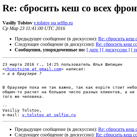
Re: сбросить кеш со всех фро
Vasiliy Tolstov
v.tolstov на selfip.ru
Ср Мар 23 11:41:00 UTC 2016
Предыдущее сообщение (в дискуссии):
Re: сбросить кеш 
Следующее сообщение (в дискуссии):
Re: сбросить кеш с
Сообщения, упорядоченные по:
[ дате ]
[ дискуссии ]
[ т
23 марта 2016 г., 14:25 пользователь Илья Шипицин

<
chipitsine at gmail.com
> написал:

>
В браузере пока не так важно, так как expire стоит небо
общем-то расчет на большое число разных клиентов, а не 
того же человека.

-- 

Vasiliy Tolstov,

e-mail: 
v.tolstov at selfip.ru
Предыдущее сообщение (в дискуссии):
Re: сбросить кеш 
Следующее сообщение (в дискуссии):
Re: сбросить кеш с