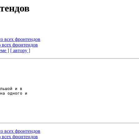
нтендов
со всех фронтендов
о всех фронтендов
еме ]
[ автору ]
льшой и в

на одного и

со всех фронтендов
о всех фронтендов