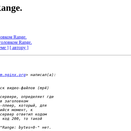
Range.
ловком Range.
аголовком Range.
еме ]
[ автору ]
m.nginx.org