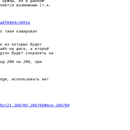
a8f0464c3091e
hp?21,266769,266769#msg-266769