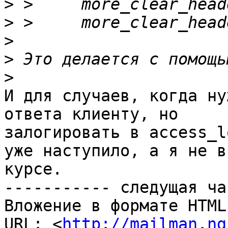
>
>
>
>
>
И для случаев, когда ну
ответа клиенту, но

залогировать в access_l
уже наступило, а я не в

курсе.

----------- следущая ча
Вложение в формате HTML
URL: <
http://mailman.ng