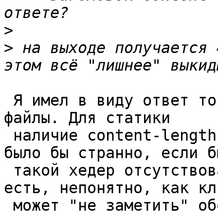
>
>
 на выходе получается 
 Я имел в виду ответ того сервера, который выдаёт 
файлы. Для статики

 наличие content-length: нормально, и наоборот, 
было бы странно, если бы
 такой хедер отсутствовал. А если такой хедер 
есть, непонятно, как кли
 может "не заметить" оборванный при передаче ответ 