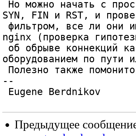
 Но можно начать с простого: взять лишь пакеты 
SYN, FIN и RST, и провер
 фильтром, все ли они имеют mac-адреса серверов с 
nginx (проверка гипотезы
 об обрыве коннекций каким-то активным 
оборудованием по пути и
 Полезно также помониторить icmp.

-- 

 Eugene Berdnikov

Предыдущее сообщение 