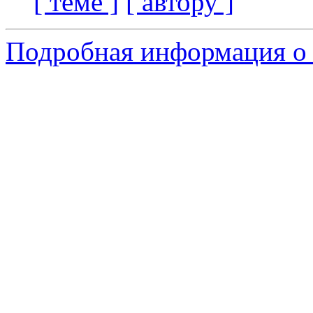
[ теме ]
[ автору ]
Подробная информация о 