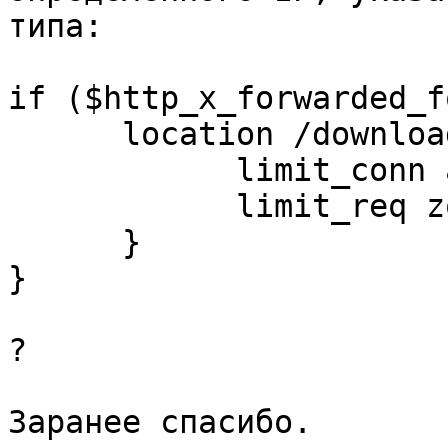
типа:

if ($http_x_forwarded_f
      location /download/ {

            limit_conn addr 1;

            limit_req zone=one burst=5;

      }

}

?

Заранее спасибо.
