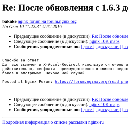
Re: После обновления с 1.6.3 д
bakake
nginx-forum на forum.nginx.org
Пн Окт 10 11:22:31 UTC 2016
Предыдущее сообщение (в дискуссии):
Re: После обновлен
Следующее сообщение (в дискуссии):
nginx 10K maps
Сообщения, упорядоченные по:
[ дате ]
[ дискуссии ]
[ т
Спасибо за ответ!

Да, aio включен и X-Accel-Redirect используется очень и
действительно, сегфолтит преимущественно в момент недос
бэков в апстримах. Похоже мой случай.

Posted at Nginx Forum: 
https://forum.nginx.org/read.php
Предыдущее сообщение (в дискуссии):
Re: После обновлен
Следующее сообщение (в дискуссии):
nginx 10K maps
Сообщения, упорядоченные по:
[ дате ]
[ дискуссии ]
[ т
Подробная информация о списке рассылки nginx-ru