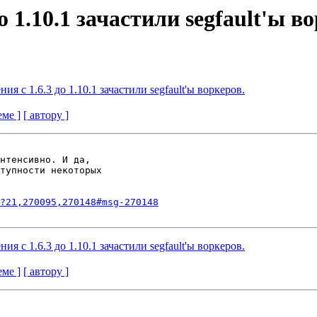
о 1.10.1 зачастили segfault'ы в
ия с 1.6.3 до 1.10.1 зачастили segfault'ы воркеров.
еме ]
[ автору ]
нтенсивно. И да,

тупности некоторых

?21,270095,270148#msg-270148
ия с 1.6.3 до 1.10.1 зачастили segfault'ы воркеров.
еме ]
[ автору ]