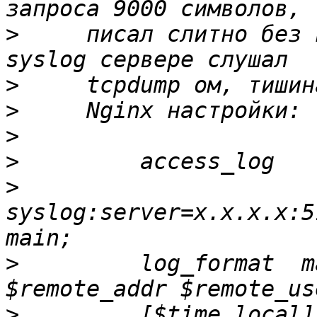
>
     писал слитно без 
>
>
>
>
>
syslog:server=x.x.x.x:5
>
         log_format  m
>
         [$time_local]