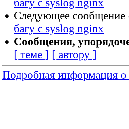
багу с syslog nginx
Следующее сообщение (
багу с syslog nginx
Сообщения, упорядоч
[ теме ]
[ автору ]
Подробная информация о 