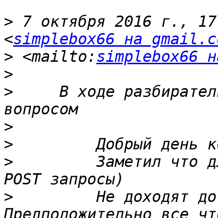
>
 7 октября 2016 г., 17
<
simplebox66 на gmail.c
>
 <mailto:
simplebox66 н
>
>
     В ходе разбирател
>
>
>
         Заметил что д
>
         Не доходят до