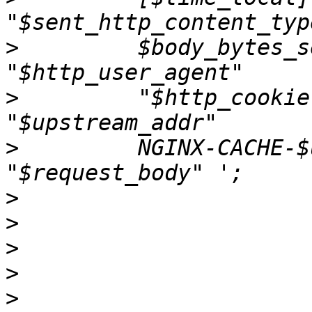
>
         $body_bytes_s
>
         "$http_cookie
>
         NGINX-CACHE-$
>
>
>
>
>