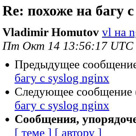
Re: похоже на багу с 
Vladimir Homutov
vl на 
Пт Окт 14 13:56:17 UTC
Предыдущее сообщение 
багу с syslog nginx
Следующее сообщение (
багу с syslog nginx
Сообщения, упорядоч
[ теме ]
[ автору ]