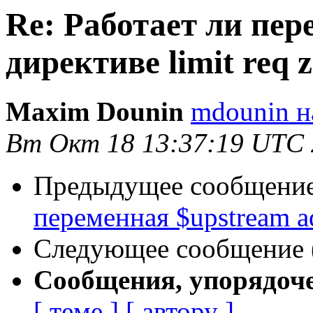
Re: Работает ли пер
директиве limit req 
Maxim Dounin
mdounin н
Вт Окт 18 13:37:19 UTC
Предыдущее сообщение 
переменная $upstream ad
Следующее сообщение (
Сообщения, упорядоч
[ теме ]
[ автору ]