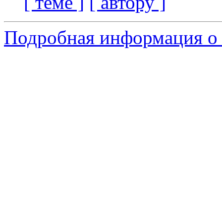
[ теме ]
[ автору ]
Подробная информация о 